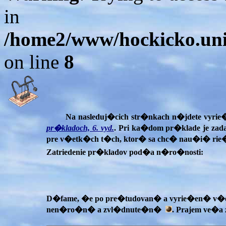
in
/home2/www/hockicko.uni
on line
8
Na nasleduj�cich str�nkach n�jdete vyrie
pr�kladoch, 6. vyd.
. Pri ka�dom pr�klade je za
pre v�etk�ch t�ch, ktor� sa chc� nau�i� rie
Zatriedenie pr�kladov pod�a n�ro�nosti:
D�fame, �e po pre�tudovan� a vyrie�en� v�e
nen�ro�n� a zvl�dnute�n�
. Prajem ve�a 