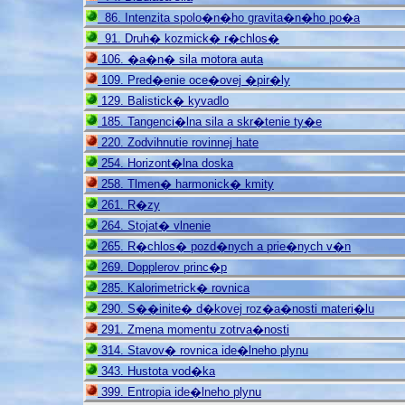
86. Intenzita spolo�n�ho gravita�n�ho po�a
91. Druh� kozmick� r�chlos�
106. �a�n� sila motora auta
109. Pred�enie oce�ovej �pir�ly
129. Balistick� kyvadlo
185. Tangenci�lna sila a skr�tenie ty�e
220. Zodvihnutie rovinnej hate
254. Horizont�lna doska
258. Tlmen� harmonick� kmity
261. R�zy
264. Stojat� vlnenie
265. R�chlos� pozd�nych a prie�nych v�n
269. Dopplerov princ�p
285. Kalorimetrick� rovnica
290. S��inite� d�kovej roz�a�nosti materi�lu
291. Zmena momentu zotrva�nosti
314. Stavov� rovnica ide�lneho plynu
343. Hustota vod�ka
399. Entropia ide�lneho plynu