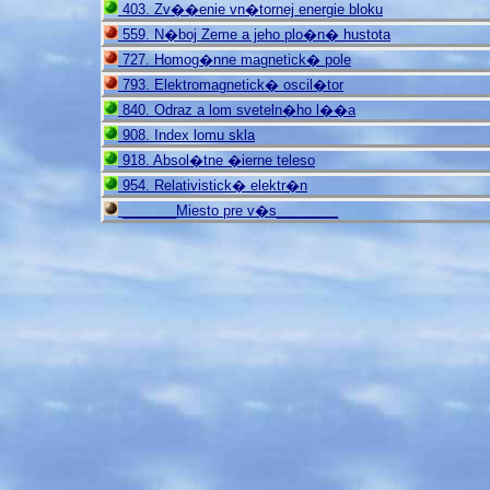
403. Zv��enie vn�tornej energie bloku
559. N�boj Zeme a jeho plo�n� hustota
727. Homog�nne magnetick� pole
793. Elektromagnetick� oscil�tor
840. Odraz a lom sveteln�ho l��a
908. Index lomu skla
918. Absol�tne �ierne teleso
954. Relativistick� elektr�n
_______Miesto pre v�s________