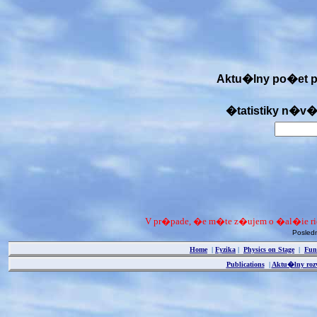
Aktu�lny po�et pr
�tatistiky n�v�
V pr�pade, �e m�te z�ujem o �al�ie r
Posled
Home
|
Fyzika
|
Physics on Stage
|
Fun
Publications
|
Aktu�lny roz