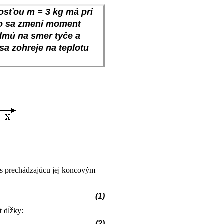
osťou m = 3 kg má pri
ako sa zmení moment
olmú na smer tyče a
a zohreje na teplotu
s prechádzajúcu jej koncovým
(1)
t dĺžky
:
(2)