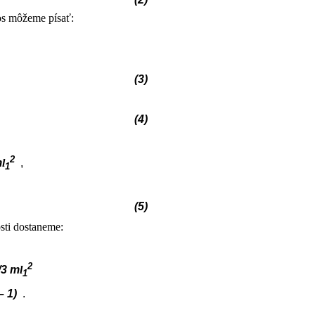
os môžeme písať:
(3)
(4)
2
m
l
,
1
(5)
ti dostaneme:
2
/3 m
l
1
– 1)
.