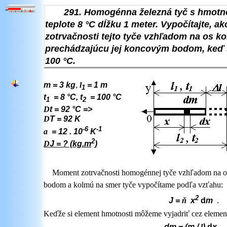
291. Homogénna železná tyč s hmotn
teplote 8
°C
dĺžku 1 meter. Vypočítajte, 
zotrvačnosti tejto tyče vzhľadom na os k
prechádzajúcu jej koncovým bodom, keď s
100
°C
.
m = 3 kg
,
l
= 1 m
1
t
=
8 °C
,
t
= 100
°C
1
2
D
t = 92
°C
=>
D
T = 92 K
-6
-1
a
= 12 . 10
K
2
D
J = ? (kg.m
)
Moment zotrvačnosti homogénnej tyče vzhľadom na o
bodom a kolmú na smer tyče vypočítame podľa vzťahu:
2
J =
ň
x
d
m
.
Keďže si element hmotnosti môžeme vyjadriť cez elemen
dm = (m /
l
)
d
x
,