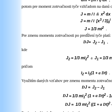
potom
pre moment zotrvačnosti tyče vzhľadom na danú 
2
J = m /
l
ň
x
d
x
3
l
J = m /
l
[x
/ 3]
0
2
J
= 1/3 m
l
.
Pre zmenu momentu zotrvačnosti po predĺžení tyče platí:
D
J
=
J
–
J
,
2
1
kde
2
J
= 1/3 m
l
a
J
= 1/3 
2
2
1
pričom
l
=
l
(1 +
a
D
t)
.
2
1
Využitím daných vzťahov pre zmenu momentu zotrvačnos
D
J
=
J
–
J
2
1
2
2
D
J
= 1/3 m
l
(1 +
a
D
t)
- 1
1
2
2
D
J
= 1/3 m
l
((1 +
a
D
t)
1