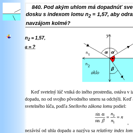
840. Pod akým uhlom má dopadnúť svet
dosku s indexom lomu n
= 1,57, aby odra
2
navzájom kolmé?
n
= 1,57
,
2
a
= ?
Keď svetelný lúč vniká do iného prostredia, ostáva v i
dopadu, no od svojho pôvodného smeru sa odchýli. Keď
svetelného lúča, podľa
Snellovho zákona lomu
podiel:
,
nezávisí od uhla dopadu a nazýva sa
relatívny index lom