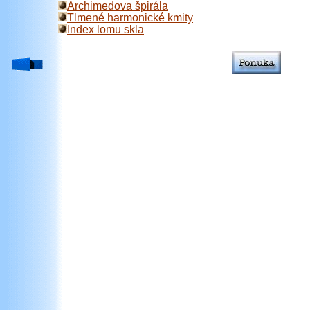
Archimedova špirála
Tlmené harmonické kmity
Index lomu skla