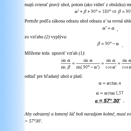
majú zvierať pravý uhol, potom (ako vidieť z obrázku) mus
Pretože podľa zákona odrazu uhol odrazu
a
'
sa rovná uh
,
zo vzťahu
(2)
vyplýva:
.
Môžeme teda upraviť vzťah
(1)
:
odtiaľ pre hľadaný uhol
a
platí:
a
= 57° 30'
.
A
by odrazený a lomený lúč boli navzájom kolmé, musí
sv
= 57°30'.