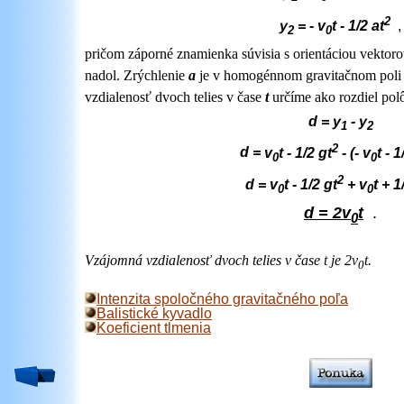
2
y
= - v
t - 1/2 at
,
2
0
pričom záporné znamienka súvisia s orientáciou vektoro
nadol. Zrýchlenie
a
je v homogénnom gravitačnom pol
vzdialenosť dvoch telies v čase
t
určíme ako rozdiel polô
d = y
- y
1
2
2
d =
v
t - 1/2 gt
- (- v
t - 1
0
0
2
d =
v
t - 1/2 gt
+ v
t + 1
0
0
d = 2v
t
.
0
Vzájomná vzdialenosť dvoch telies v čase t je 2v
t.
0
Intenzita spoločného gravitačného poľa
Balistické kyvadlo
Koeficient tlmenia