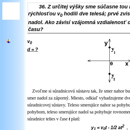
36. Z určitej výšky sme súčasne tou
rýchlosťou v
hodili dve telesá; prvé zvi
0
nadol. Ako závisí vzájomná vzdialenosť d
času?
v
0
d = ?
Zvoľme si súradnicovú sústavu tak, že smer nahor 
smer nadol za záporný. Miesto, odkiaľ vyhadzujeme dve
súradnicovej sústavy. Teleso smerujúce nahor sa pohy
pohybom, teleso smerujúce nadol sa pohybuje rovnom
súradnice telies v čase
t
platí:
2
y
= v
t - 1/2 at
,
1
0