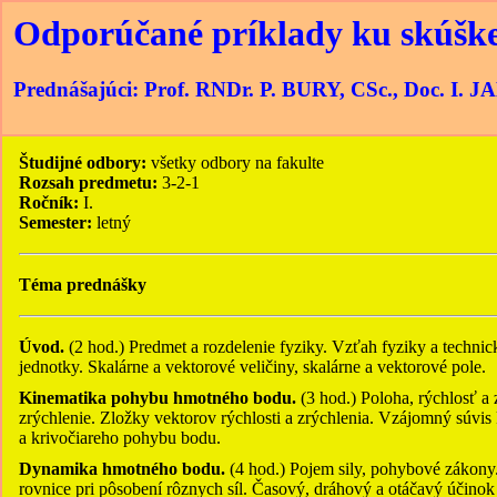
Odporúčané príklady ku skúške 
Prednášajúci: Prof. RNDr. P. BURY, CSc., Doc. I.
Študijné odbory:
všetky odbory na fakulte
Rozsah predmetu:
3-2-1
Ročník:
I.
Semester:
letný
Téma prednášky
Úvod.
(2 hod.) Predmet a rozdelenie fyziky. Vzťah fyziky a technic
jednotky. Skalárne a vektorové veličiny, skalárne a vektorové pole.
Kinematika pohybu hmotného bodu.
(3 hod.) Poloha, rýchlosť a
zrýchlenie. Zložky vektorov rýchlosti a zrýchlenia. Vzájomný súvis
a krivočiareho pohybu bodu.
Dynamika hmotného bodu.
(4 hod.) Pojem sily, pohybové zákony
rovnice pri pôsobení rôznych síl. Časový, dráhový a otáčavý účinok