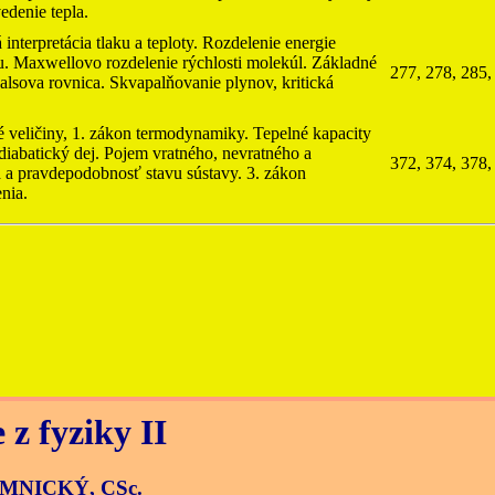
edenie tepla.
 interpretácia tlaku a teploty. Rozdelenie energie
nu. Maxwellovo rozdelenie rýchlosti molekúl. Základné
277, 278, 285,
alsova rovnica. Skvapalňovanie plynov, kritická
 veličiny, 1. zákon termodynamiky. Tepelné kapacity
iabatický dej. Pojem vratného, nevratného a
372, 374, 378,
 a pravdepodobnosť stavu sústavy. 3. zákon
nia.
z fyziky II
 JAMNICKÝ, CSc.