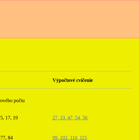
Výpočtové cvičenie
rového počtu
15, 17, 19
27, 33, 47, 54, 56
 77, 84
99, 102, 110, 115