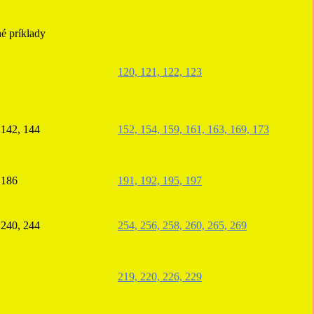
né príklady
120, 121, 122, 123
 142, 144
152, 154, 159, 161, 163, 169, 173
 186
191, 192, 195, 197
 240, 244
254, 256, 258, 260, 265, 269
219, 220, 226, 229