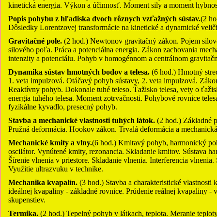
kinetická energia. Výkon a účinnosť. Moment sily a moment hybnost
Popis pohybu z hľadiska dvoch rôznych vzťažných sústav.
(2 ho
Dôsledky Lorentzovej transformácie na kinetické a dynamické velič
Gravitačné pole.
(2 hod.) Newtonov gravitačný zákon. Pojem silové
silového poľa. Práca a potenciálna energia. Zákon zachovania mecha
intenzity a potenciálu. Pohyb v homogénnom a centrálnom gravitač
Dynamika sústav hmotných bodov a telesa.
(6 hod.) Hmotný stre
1. veta impulzová. Otáčavý pohyb sústavy, 2. veta impulzová. Zák
Reaktívny pohyb. Dokonale tuhé teleso. Ťažisko telesa, vety o ťaži
energia tuhého telesa. Moment zotrvačnosti. Pohybové rovnice teles
fyzikálne kyvadlo, presecný pohyb.
Stavba a mechanické vlastnosti tuhých látok.
(2 hod.) Základné pr
Pružná deformácia. Hookov zákon. Trvalá deformácia a mechanická
Mechanické kmity a vlny.
(6 hod.) Kmitavý pohyb, harmonický poh
oscilátor. Vynútené kmity, rezonancia. Skladanie kmitov. Sústava ha
Šírenie vlnenia v priestore. Skladanie vlnenia. Interferencia vlnenia
Využitie ultrazvuku v technike.
Mechanika kvapalín.
(3 hod.) Stavba a charakteristické vlastnosti
ideálnej kvapaliny - základné rovnice. Prúdenie reálnej kvapaliny - 
skupenstiev.
Termika.
(2 hod.) Tepelný pohyb v látkach, teplota. Meranie teplo