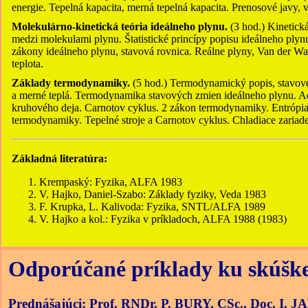
energie. Tepelná kapacita, merná tepelná kapacita. Prenosové javy, v
Molekulárno-kinetická teória ideálneho plynu.
(3 hod.) Kinetická
medzi molekulami plynu. Štatistické princípy popisu ideálneho ply
zákony ideálneho plynu, stavová rovnica. Reálne plyny, Van der Wa
teplota.
Základy termodynamiky.
(5 hod.) Termodynamický popis, stavové
a merné teplá. Termodynamika stavových zmien ideálneho plynu. Ad
kruhového deja. Carnotov cyklus. 2 zákon termodynamiky. Entrópia
termodynamiky. Tepelné stroje a Carnotov cyklus. Chladiace zariade
Základná literatúra:
Krempaský: Fyzika, ALFA 1983
V. Hajko, Daniel-Szabo: Základy fyziky, Veda 1983
F. Krupka, L. Kalivoda: Fyzika, SNTL/ALFA 1989
V. Hajko a kol.: Fyzika v príkladoch, ALFA 1988 (1983)
Odporúčané príklady ku skúške 
Prednášajúci: Prof. RNDr. P. BURY, CSc., Doc. I.