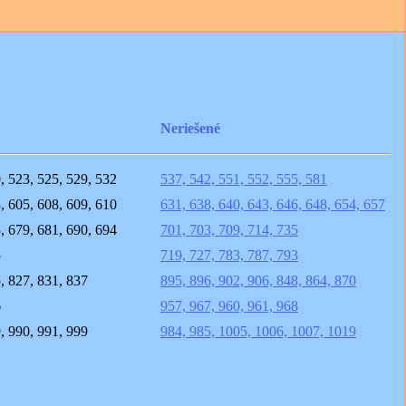
Neriešené
, 523, 525, 529, 532
537, 542, 551, 552, 555, 581
, 605, 608, 609, 610
631, 638, 640, 643, 646, 648, 654, 657
, 679, 681, 690, 694
701, 703, 709, 714, 735
5
719, 727, 783, 787, 793
, 827, 831, 837
895, 896, 902, 906, 848, 864, 870
6
957, 967, 960, 961, 968
, 990, 991, 999
984, 985, 1005, 1006, 1007, 1019