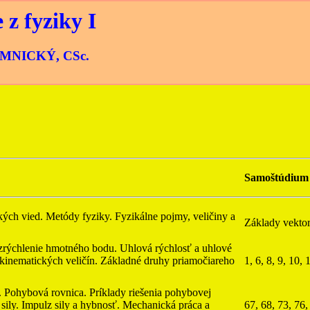
z fyziky I
 JAMNICKÝ, CSc.
Samoštúdium
kých vied. Metódy fyziky. Fyzikálne pojmy, veličiny a
Základy vekto
 zrýchlenie hmotného bodu. Uhlová rýchlosť a uhlové
 kinematických veličín. Základné druhy priamočiareho
1, 6, 8, 9, 10, 
. Pohybová rovnica. Príklady riešenia pohybovej
 sily. Impulz sily a hybnosť. Mechanická práca a
67, 68, 73, 76,