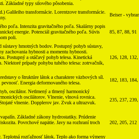
i. Základné typy silového pôsobenia.
d.) Galileiho transformácie. Lorentzove transformácie.
Beiser - vybra
iny.
ho poľa. Intenzita gravitačného poľa. Skalárny popis
nickej energie. Potenciál gravitačného poľa. Súvis
85, 87, 88, 91
nom poli.
d sústavy hmotných bodov. Postupný pohyb sústavy,
ony zachovania hybnosti a momentu hybnosti.
sku. Postupný a otáčavý pohyb telesa. Kinetická
126, 128, 132,
a. Niektoré prípady pohybu tuhého telesa: zotrvačník,
edstavy o štruktúre látok a charaktere väzbových síl.
182, 183, 184,
 pevnosť. Energia deformovaného telesa.
yb, oscilátor. Netlmený a tlmený harmonický
rmonických oscilátorov. Vlnenie, vlnová rovnica.
235, 237, 239,
. Stojaté vlnenie. Dopplerov jav. Zvuk a ultrazvuk.
 kvapalín. Základné zákony hydrostatiky. Prúdenie
viskozita. Povrchové napätie. Javy na rozhraní troch
202, 205, 212
ty. Teplotná rozťažnosť látok. Teplo ako forma výmeny