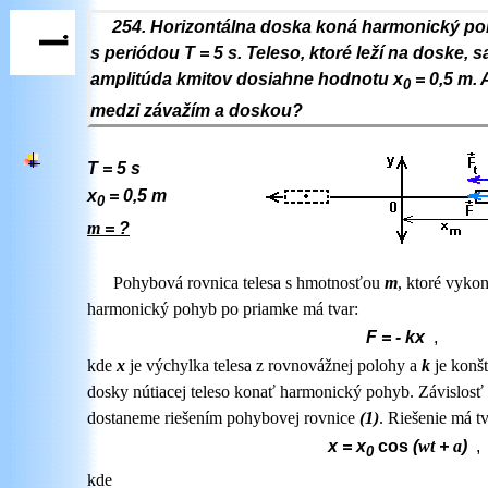
254. Horizontálna doska koná harmonický 
s periódou T = 5 s. Teleso, ktoré leží na doske, s
amplitúda kmitov dosiahne hodnotu x
= 0,5 m. 
0
medzi závažím a doskou?
T = 5 s
x
= 0,5
m
0
m
= ?
Pohybová rovnica telesa s hmotnosťou
m
, ktoré vyko
harmonický pohyb po priamke má tvar:
F = - kx
,
kde
x
je výchylka telesa z rovnovážnej polohy a
k
je konšt
dosky nútiacej teleso konať harmonický pohyb. Závislos
dostaneme riešením pohybovej rovnice
(1)
. Riešenie má tv
x = x
cos
(
w
t
+
a
)
,
0
kde