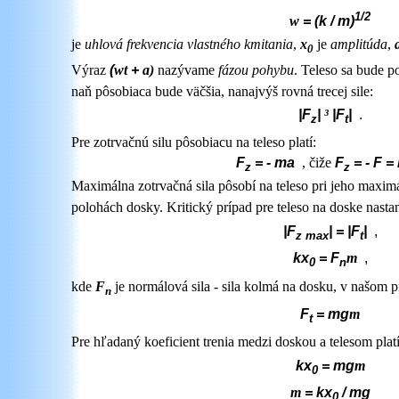
1/2
w
= (k / m)
je
uhlová frekvencia vlastného kmitania
,
x
je
amplitúda
,
0
Výraz
(
w
t
+
a)
nazývame
fázou pohybu
. Teleso sa bude p
naň pôsobiaca bude väčšia, nanajvýš rovná trecej sile:
|F
|
³
|F
|
.
z
t
Pre zotrvačnú silu pôsobiacu na teleso platí:
F
= - ma
, čiže
F
= - F =
z
z
Maximálna zotrvačná sila pôsobí na teleso pri jeho maximál
polohách dosky. Kritický prípad pre teleso na doske nast
|F
| = |F
|
,
z max
t
kx
= F
m
,
0
n
kde
F
je normálová sila - sila kolmá na dosku, v našom p
n
F
= mg
m
t
Pre hľadaný koeficient trenia medzi doskou a telesom platí
kx
= mg
m
0
m
=
kx
/ mg
0