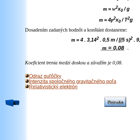
2
m
=
w
x
/ g
0
2
2
m
= 4
p
x
/ T
g
0
Dosadením zadaných hodnôt a konštánt dostaneme:
2
2
m
= 4 . 3,14
. 0,5 m / [(5 s)
. 9
m
= 0,08
.
Koeficient trenia medzi doskou a závažím je 0,08.
Odraz guľôčky
Intenzita spoločného gravitačného poľa
Relativistický elektrón